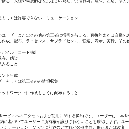
、憎悪、人種や民族的な差別などの扇動、促進行為。違法、差別、暴力
法もしくは許容できないコミュニケーション
のユーザーまたはその他の第三者に損害を与える、直接的または自動化
の作成、配布、ライセンス、サブライセンス、転送、表示、実行、その
ンパイル、コード抽出
保存、感染
試みること
ウント生成
ザーもしくは第三者のの情報収集
ネットワーク上に作成もしくは配布すること
の技術：本契約は、本サービスへのアクセスおよび使用に関する契約です。ユーザ
約に基づいてユーザーに所有権が譲渡されないことを確認します。ユー
メンテーション、ならびに前述のいずれかの派生物、修正または改良（