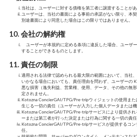
当社は、ユーザーに対する債権を第三者に譲渡することがあ
ユーザーは、当社の書面による事前の承諾がない限り、本契
別途書面により同意した場合はこの限りではありません。
10. 会社の解約権
ユーザーが本規約に定める条項に違反した場合、ユーザー
することができるものとします。
11. 責任の制限
適用される法律で認められる最大限の範囲において、当社、
いかなる場合においても、責任理由を問わず、ユーザーの Koto
悪な損害（逸失利益、営業権、使用、データ、その他の無形
定されません。
Kotozna ConcierGAI/TPG/Pre-tripウィジェット
生じる一切の責任（ユーザーが入力した個人データまたは機
Kotozna ConcierGAI/TPG/Pre-tripサ
ーまたは第三者が行った決定または行為に関する一切の責任
Kotozna ConcierGAI/TPG/Pre-trip
任。
技術的な問題、サーバーのダウンタイム、メンテナンスなど、Koto