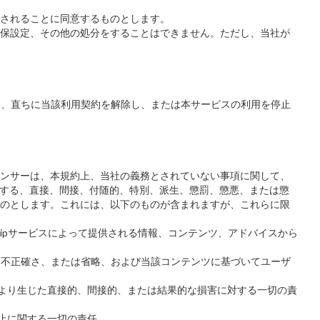
されることに同意するものとします。
保設定、その他の処分をすることはできません。ただし、当社が
、直ちに当該利用契約を解除し、または本サービスの利用を停止
ンサーは、本規約上、当社の義務とされていない事項に関して、
用不能に起因する、直接、間接、付随的、特別、派生、懲罰、懲悪、または懲
のとします。これには、以下のものが含まれますが、これらに限
TPG/Pre-tripサービスによって提供される情報、コンテンツ、アドバイスから
い）の誤り、不正確さ、または省略、および当該コンテンツに基づいてユーザ
断や行動により生じた直接的、間接的、または結果的な損害に対する一切の責
たは中止に関する一切の責任。