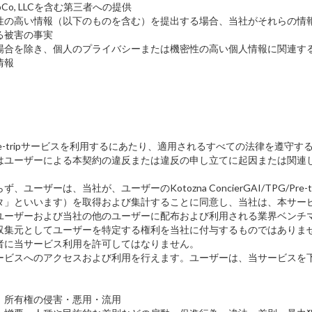
OpCo, LLCを含む第三者への提供
性の高い情報（以下のものを含む）を提出する場合、当社がそれらの情
る被害の事実
場合を除き、個人のプライバシーまたは機密性の高い個人情報に関連す
情報
TPG/Pre-tripサービスを利用するにあたり、適用されるすべての法律を
はユーザーによる本契約の違反または違反の申し立てに起因または関連
ザーは、当社が、ユーザーのKotozna ConcierGAI/TPG/P
タ」といいます）を取得および集計することに同意し、当社は、本サー
ユーザーおよび当社の他のユーザーに配布および利用される業界ベンチ
収集元としてユーザーを特定する権利を当社に付与するものではありま
者に当サービス利用を許可してはなりません。
ービスへのアクセスおよび利用を行えます。ユーザーは、当サービスを
、所有権の侵害・悪用・流用