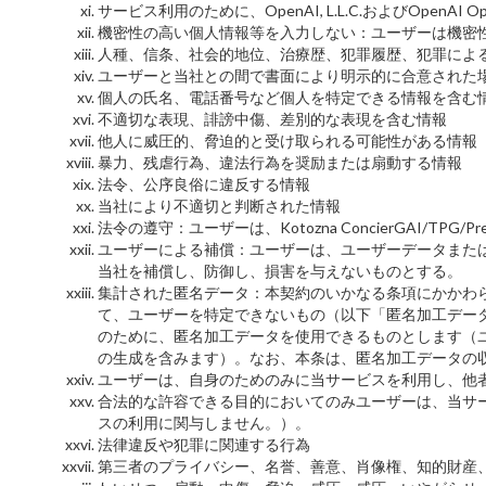
サービス利用のために、OpenAI, L.L.C.およびOpenAI 
機密性の高い個人情報等を入力しない：ユーザーは機密
人種、信条、社会的地位、治療歴、犯罪履歴、犯罪によ
ユーザーと当社との間で書面により明示的に合意された
個人の氏名、電話番号など個人を特定できる情報を含む
不適切な表現、誹謗中傷、差別的な表現を含む情報
他人に威圧的、脅迫的と受け取られる可能性がある情報
暴力、残虐行為、違法行為を奨励または扇動する情報
法令、公序良俗に違反する情報
当社により不適切と判断された情報
法令の遵守：ユーザーは、Kotozna ConcierGAI/
ユーザーによる補償：ユーザーは、ユーザーデータまた
当社を補償し、防御し、損害を与えないものとする。
集計された匿名データ：本契約のいかなる条項にかかわらず、ユー
て、ユーザーを特定できないもの（以下「匿名加工デー
のために、匿名加工データを使用できるものとします（
の生成を含みます）。なお、本条は、匿名加工データの
ユーザーは、自身のためのみに当サービスを利用し、他
合法的な許容できる目的においてのみユーザーは、当サ
スの利用に関与しません。）。
法律違反や犯罪に関連する行為
第三者のプライバシー、名誉、善意、肖像権、知的財産