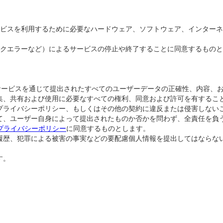
ビスを利用するために必要なハードウェア、ソフトウェア、インターネ
クエラーなど）によるサービスの停止や終了することに同意するものと
G/Pre-tripサービスを通じて提出されたすべてのユーザーデータの正確
集、共有および使用に必要なすべての権利、同意および許可を有するこ
プライバシーポリシー、もしくはその他の契約に違反または侵害しない
て、ユーザー自身によって提出されたものか否かを問わず、全責任を負
 LLCのプライバシーポリシー
に同意するものとします。
履歴、犯罪による被害の事実などの要配慮個人情報を提出してはならな
す。