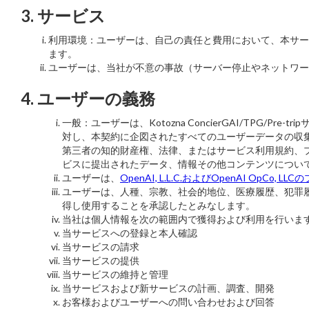
3. サービス
利用環境：ユーザーは、自己の責任と費用において、本サー
ます。
ユーザーは、当社が不意の事故（サーバー停止やネットワー
4. ユーザーの義務
一般：ユーザーは、Kotozna ConcierGAI/TP
対し、本契約に企図されたすべてのユーザーデータの収
第三者の知的財産権、法律、またはサービス利用規約、
ビスに提出されたデータ、情報その他コンテンツについ
ユーザーは、
OpenAI, L.L.C.およびOpenAI OpCo,
ユーザーは、人種、宗教、社会的地位、医療履歴、犯罪
得し使用することを承認したとみなします。
当社は個人情報を次の範囲内で獲得および利用を行いま
当サービスへの登録と本人確認
当サービスの請求
当サービスの提供
当サービスの維持と管理
当サービスおよび新サービスの計画、調査、開発
お客様およびユーザーへの問い合わせおよび回答