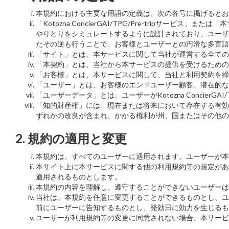
本規約における主要な用語の定義は、次の各号に掲げるとお
「Kotozna ConcierGAI/TPG/Pre-tri
やりとりをシミュレートするように設計されており、ユーザ
たその逆も行うことで、お客様とユーザーとの円滑な多言語
「サイト」とは、本サービスに関して当社が運営する全ての
「本契約」とは、当社から本サービスの提供を受けるための
「お客様」とは、本サービスに関して、当社と利用契約を締
「ユーザー」とは、お客様のエンドユーザー顧客、潜在的な
「ユーザーデータ」とは、ユーザーがKotozna ConcierG
「知的財産権」には、現在または将来において存在する有効
ずれかの改良が含まれ、かかる権利が州、国またはその他の
2. 規約の適用と変更
本規約は、すべてのユーザーに適用されます。ユーザーが本
本サイト上に本サービスに関する他の利用規約等の規定があ
適用されるものとします。
本規約の内容を理解し、遵守することができないユーザーは
当社は、本規約を任意に変更することができるものとし、ユ
前にユーザーに告知するものとし、発効日に効力を生じるも
ユーザーが利用規約等の変更に同意されない場合、本サービ