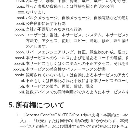
わいせつ、扇動、中傷、脅迫、威圧、威圧、いやがらせ
誤った表現や虚偽もしくは誤解を招く声明の公開
なりすまし
バルクメッセージ、自動メッセージ、自動電話などの違
公序良俗に反する行為
当社が不適切とみなされる行為
ユーザーは、当社、本サービス、システム、本サービス
方法で、アクセス、使用、コピー、適応、修正、派生物
のとします。
リバースエンジニアリング、修正、派生物の作成、逆コ
本サービスへのウィルスおよび悪意あるコードの送信、
本サービスもしくはシステムへの不正アクセス、それを
本サービスの整合性やパフォーマンスの妨害
認可されていないもしくは自動による本サービスのアカ
不正もしくは自動化された手段による本サービスのユー
本サービスの販売、再販、賃貸、課金
複数デバイスでの同時利用ができるように本サービスを
5. 所有権について
Kotozna ConcierGAI/TPG/Pre-trip
入」、「販売」または同様の用語の使用にかかわらず、本契
ービスとの統合、および関連するすべての技術およびドキュ