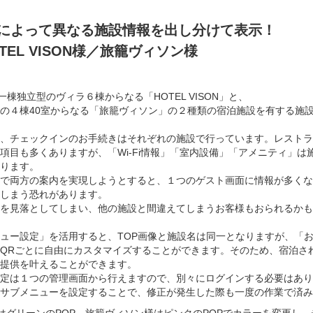
．棟によって異なる施設情報を出し分けて表示！
TEL VISON様／旅籠ヴィソン様
一棟独立型のヴィラ６棟からなる「HOTEL VISON」と、
の４棟40室からなる「旅籠ヴィソン」の２種類の宿泊施設を有する施
、チェックインのお手続きはそれぞれの施設で行っています。レストラ
項目も多くありますが、「Wi-Fi情報」「室内設備」「アメニティ」は
ります。
で両方の案内を実現しようとすると、１つのゲスト画面に情報が多くな
しまう恐れがあります。
を見落としてしまい、他の施設と間違えてしまうお客様もおられるかも
ュー設定」を活用すると、TOP画像と施設名は同一となりますが、「
QRごとに自由にカスタマイズすることができます。そのため、宿泊さ
提供を叶えることができます。
定は１つの管理画面から行えますので、別々にログインする必要はあり
サブメニューを設定することで、修正が発生した際も一度の作業で済み
ON様はグリーンのPOP、旅籠ヴィソン様はピンクのPOPでカラーを変更し