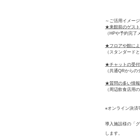
～ご活用イメージ
★来館前のゲスト
（HPや予約完了
★フロアや館によ
（スタンダードと
★チャットの受付
（共通QRからの
★質問の多い情報
（周辺飲食店用
※オンライン決済
導入施設様の「グ
します。