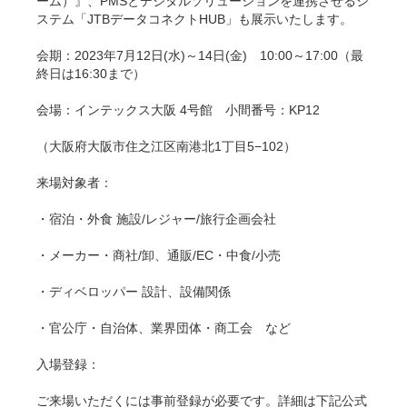
ーム）』、PMSとデジタルソリューションを連携させるシ
ステム「JTBデータコネクトHUB」も展示いたします。
会期：2023年7月12日(水)～14日(金) 10:00～17:00（最
終日は16:30まで）
会場：インテックス大阪 4号館 小間番号：KP12
（大阪府大阪市住之江区南港北1丁目5−102）
来場対象者：
・宿泊・外食 施設/レジャー/旅行企画会社
・メーカー・商社/卸、通販/EC・中食/小売
・ディベロッパー 設計、設備関係
・官公庁・自治体、業界団体・商工会 など
入場登録：
ご来場いただくには事前登録が必要です。詳細は下記公式