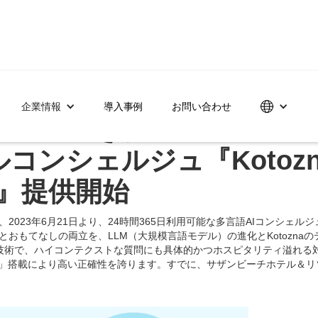
企業情報
導入事例
お問い合わせ
っと聞きたい」にとことん
ンシェルジュ『Kotozna 
）』提供開始
023年6月21日より、24時間365日利用可能な多言語AIコンシェルジュ『K
おもてなしの両立を、LLM（大規模言語モデル）の進化とKotozna
術で、ハイコンテクストな質問にも具体的かつホスピタリティ溢れる対話
-4」搭載により高い正確性を誇ります。すでに、サザンビーチホテル＆