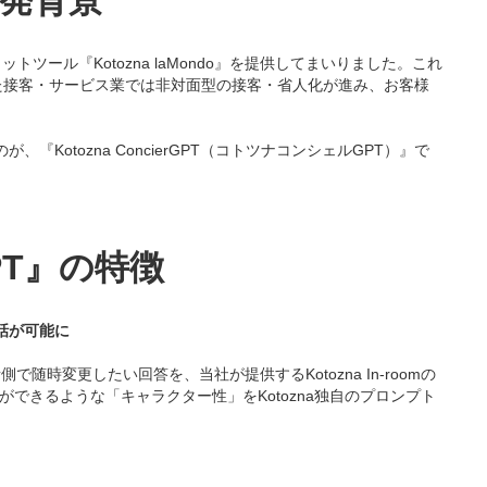
開発背景
トツール『Kotozna laMondo』を提供してまいりました。これ
た接客・サービス業では非対面型の接客・省人化が進み、お客様
otozna ConcierGPT（コトツナコンシェルGPT）』で
PT』の特徴
話が可能に
で随時変更したい回答を、当社が提供するKotozna In-roomの
きるような「キャラクター性」をKotozna独自のプロンプト