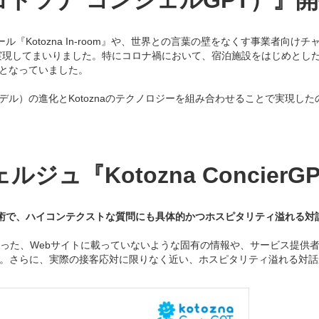
GPT（コトツナ コンシェルGPT）』
『Kotozna In-room』や、世界との言葉の壁をなくす事業者向けチャッ
実現してまいりました。特にコロナ禍において、宿泊施設をはじめとし
となっていました。
の進化とKotoznaのテクノロジーを組み合わせることで実現したのが、『K
ュ『Kotozna ConcierG
技術で、ハイコンテクストな質問にも具体的かつホスピタリティ溢れる対
ティといった、Webサイトに載っていないような固有の情報や、サービス提供者側
。さらに、実際の接客応対に限りなく近い、ホスピタリティ溢れる対話がで