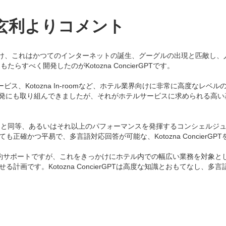
後藤玄利よりコメント
を受け、これはかつてのインターネットの誕生、グーグルの出現と匹敵し
すべく開発したのがKotozna ConcierGPTです。
ービス、Kotozna In-roomなど、ホテル業界向けに非常に高度な
開発にも取り組んできましたが、それがホテルサービスに求められる高
人間と同等、あるいはそれ以上のパフォーマンスを発揮するコンシェルジ
確かつ平易で、多言語対応回答が可能な、Kotozna ConcierGP
ルや旅館の予約サポートですが、これをきっかけにホテル内での幅広い業務を
計画です。Kotozna ConcierGPTは高度な知識とおもてなし