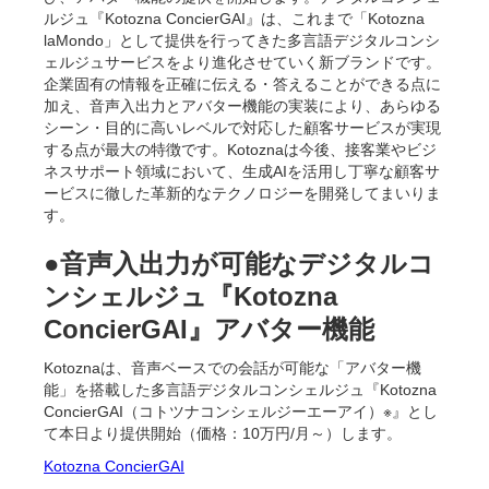
ルジュ『Kotozna ConcierGAI』は、これまで「Kotozna
laMondo」として提供を行ってきた多言語デジタルコンシ
ェルジュサービスをより進化させていく新ブランドです。
企業固有の情報を正確に伝える・答えることができる点に
加え、音声入出力とアバター機能の実装により、あらゆる
シーン・目的に高いレベルで対応した顧客サービスが実現
する点が最大の特徴です。Kotoznaは今後、接客業やビジ
ネスサポート領域において、生成AIを活用し丁寧な顧客サ
ービスに徹した革新的なテクノロジーを開発してまいりま
す。
●音声入出力が可能なデジタルコ
ンシェルジュ『Kotozna
ConcierGAI』アバター機能
Kotoznaは、音声ベースでの会話が可能な「アバター機
能」を搭載した多言語デジタルコンシェルジュ『Kotozna
ConcierGAI（コトツナコンシェルジーエーアイ）※』とし
て本日より提供開始（価格：10万円/月～）します。
Kotozna ConcierGAI