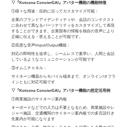
▽『Kotozna ConcierGAI』アバター機能の機能特徴
①様々な用途・目的に沿ってカスタマイズ可能：
企業のブランドアイデンティティや、会話のコンテクスト
に合わせて異なるパーソナリティをカスタマイズして表現
することができます。企業固有の情報を独自の音声により
正確に伝える・答えることが可能です。
②高度な音声Imput/Output機能：
対応の即時性を追求し、シームレスで素早い、人間と会話
しているようなコミュニケーションが可能です
③オムニチャネル：
サイネージ機器からモバイル端末まで、オンライン/オフラ
インともに対応可能です
▽『Kotozna ConcierGAI』アバター機能の想定活用例
①商業施設のサイネージ案内板
キーボードなどでの入力は不要となるため、商業施設やレ
ジャー施設、交通機関のサイネージ案内板での多言語行き
先案内が可能になります