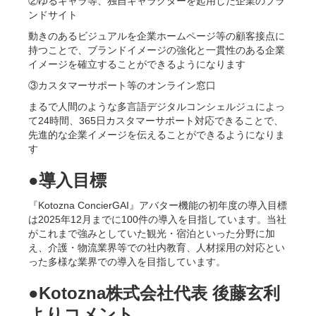
②ゆるキャラ等、独自キャラクターを起用した企業のブラ
ンドサイト
動きのあるビジュアルを企業ホームページ等の顧客接点に
持つことで、ブランドイメージの強化と一貫性のある企業
イメージを確立することができるようになります
③カスタマーサポート等のオンライン窓口
まるで人間のような多言語デジタルコンシェルジュによっ
て24時間、365日カスタマーサポート対応できることで、
先進的な企業イメージを伝えることができるようになりま
す
●導入目標
『Kotozna ConcierGAI』アバター機能の初年度の導入目標
は2025年12月までに100件の導入を目指しています。当社
がこれまで強みとしていた観光・宿泊といった分野に加
え、介護・物流業界等での社内教育、人材採用の対応とい
った多様な業界での導入を目指しています。
●Kotozna株式会社代表 後藤玄利
よりコメント