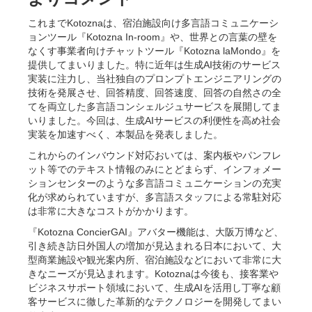
これまでKotoznaは、宿泊施設向け多言語コミュニケーシ
ョンツール『Kotozna In-room』や、世界との言葉の壁を
なくす事業者向けチャットツール『Kotozna laMondo』を
提供してまいりました。特に近年は生成AI技術のサービス
実装に注力し、当社独自のプロンプトエンジニアリングの
技術を発展させ、回答精度、回答速度、回答の自然さの全
てを両立した多言語コンシェルジュサービスを展開してま
いりました。今回は、生成AIサービスの利便性を高め社会
実装を加速すべく、本製品を発表しました。
これからのインバウンド対応おいては、案内板やパンフレ
ット等でのテキスト情報のみにとどまらず、インフォメー
ションセンターのような多言語コミュニケーションの充実
化が求められていますが、多言語スタッフによる常駐対応
は非常に大きなコストがかかります。
『Kotozna ConcierGAI』アバター機能は、大阪万博など、
引き続き訪日外国人の増加が見込まれる日本において、大
型商業施設や観光案内所、宿泊施設などにおいて非常に大
きなニーズが見込まれます。Kotoznaは今後も、接客業や
ビジネスサポート領域において、生成AIを活用し丁寧な顧
客サービスに徹した革新的なテクノロジーを開発してまい