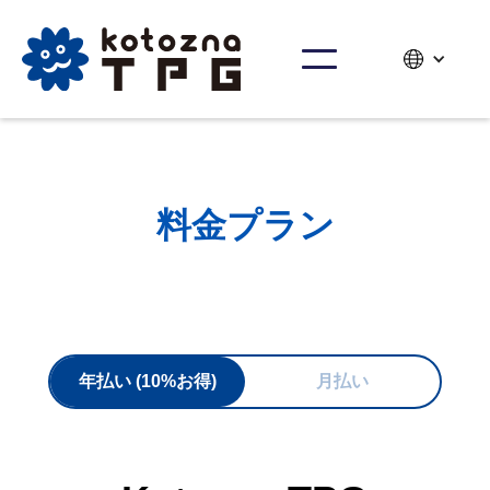
料金プラン
年払い (10%お得)
月払い